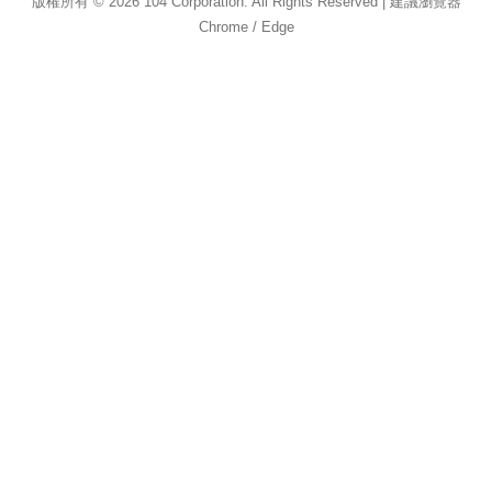
版權所有 © 2026 104 Corporation. All Rights Reserved | 建議瀏覽器
Chrome / Edge